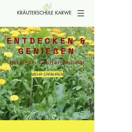
KRÄUTERSCHULE KARWE
ENTDECKEN &
GENIEßEN
bei einem Kräuter-Seminar
MEHR ERFAHREN